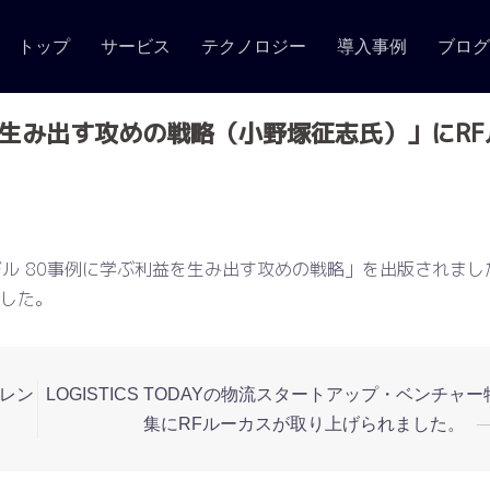
トップ
サービス
テクノロジー
導入事例
ブロ
を生み出す攻めの戦略（小野塚征志氏）」にRF
ル 80事例に学ぶ利益を生み出す攻めの戦略」を出版されまし
ました。
ァレン
LOGISTICS TODAYの物流スタートアップ・ベンチャー
集にRFルーカスが取り上げられました。