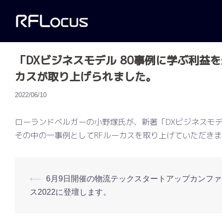
コ
ン
テ
ン
「DXビジネスモデル 80事例に学ぶ利益
ツ
カスが取り上げられました。
へ
ス
2022/06/10
キ
ッ
ローランドベルガーの小野塚氏が、新著「DXビジネスモデ
プ
その中の一事例としてRFルーカスを取り上げていただき
投
⟵
6月9日開催の物流テックスタートアップカンフ
ス2022に登壇します。
稿
ナ